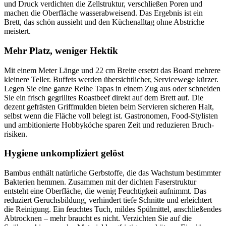
und Druck verdichten die Zellstruktur, verschließen Poren und
machen die Oberfläche wasserabweisend. Das Ergebnis ist ein
Brett, das schön aussieht und den Küchenalltag ohne Abstriche
meistert.
Mehr Platz, weniger Hektik
Mit einem Meter Länge und 22 cm Breite ersetzt das Board mehrere
kleinere Teller. Buffets werden übersichtlicher, Servicewege kürzer.
Legen Sie eine ganze Reihe Tapas in einem Zug aus oder schneiden
Sie ein frisch gegrilltes Roastbeef direkt auf dem Brett auf. Die
dezent gefrästen Griffmulden bieten beim Servieren sicheren Halt,
selbst wenn die Fläche voll belegt ist. Gastronomen, Food-Stylisten
und ambitionierte Hobbyköche sparen Zeit und reduzieren Bruch­
risiken.
Hygiene unkompliziert gelöst
Bambus enthält natürliche Gerbstoffe, die das Wachstum bestimmter
Bakterien hemmen. Zusammen mit der dichten Faserstruktur
entsteht eine Oberfläche, die wenig Feuchtigkeit aufnimmt. Das
reduziert Geruchsbildung, verhindert tiefe Schnitte und erleichtert
die Reinigung. Ein feuchtes Tuch, mildes Spülmittel, anschließendes
Abtrocknen – mehr braucht es nicht. Verzichten Sie auf die