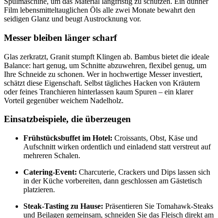
Spülmaschine, um das Material langfristig zu schützen. Ein dünner
Film lebensmittel­tauglichen Öls alle zwei Monate bewahrt den
seidigen Glanz und beugt Austrocknung vor.
Messer bleiben länger scharf
Glas zerkratzt, Granit stumpft Klingen ab. Bambus bietet die ideale
Balance: hart genug, um Schnitte abzuwehren, flexibel genug, um
Ihre Schneide zu schonen. Wer in hochwertige Messer investiert,
schätzt diese Eigenschaft. Selbst tägliches Hacken von Kräutern
oder feines Tranchieren hinterlassen kaum Spuren – ein klarer
Vorteil gegenüber weichem Nadelholz.
Einsatzbeispiele, die überzeugen
Frühstücksbuffet im Hotel:
Croissants, Obst, Käse und
Aufschnitt wirken ordentlich und einladend statt verstreut auf
mehreren Schalen.
Catering-Event:
Charcuterie, Crackers und Dips lassen sich
in der Küche vorbereiten, dann geschlossen am Gästetisch
platzieren.
Steak-Tasting zu Hause:
Präsentieren Sie Tomahawk-Steaks
und Beilagen gemeinsam, schneiden Sie das Fleisch direkt am