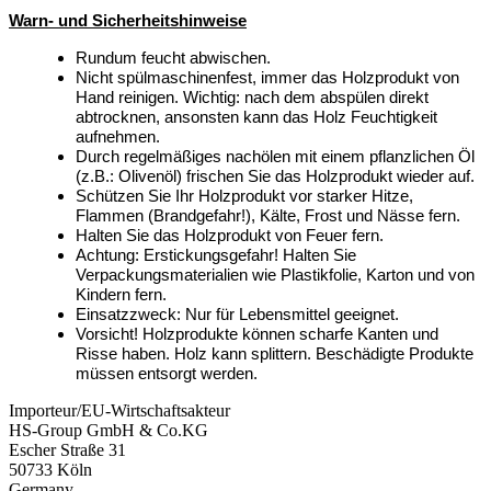
Warn- und Sicherheitshinweise
Rundum feucht abwischen.
Nicht spülmaschinenfest, immer das Holzprodukt von
Hand reinigen. Wichtig: nach dem abspülen direkt
abtrocknen, ansonsten kann das Holz Feuchtigkeit
aufnehmen.
Durch regelmäßiges nachölen mit einem pflanzlichen Öl
(z.B.: Olivenöl) frischen Sie das Holzprodukt wieder auf.
Schützen Sie Ihr Holzprodukt vor starker Hitze,
Flammen (Brandgefahr!), Kälte, Frost und Nässe fern.
Halten Sie das Holzprodukt von Feuer fern.
Achtung: Erstickungsgefahr! Halten Sie
Verpackungsmaterialien wie Plastikfolie, Karton und von
Kindern fern.
Einsatzzweck: Nur für Lebensmittel geeignet.
Vorsicht! Holzprodukte können scharfe Kanten und
Risse haben. Holz kann splittern. Beschädigte Produkte
müssen entsorgt werden.
Importeur/EU-Wirtschaftsakteur
HS-Group GmbH & Co.KG
Escher Straße 31
50733 Köln
Germany