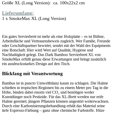
Größe XL (Long Version): ca. 100x22x2
cm
Lieferumfang:
1 x SmokeMax XL (Long Version)
Ein gutes Servierbrett ist mehr als eine Holzplatte – es ist Bühne,
Arbeitsfläche und Vertrauensbeweis zugleich. Wer Familie, Freunde
oder Geschäftspartner bewirtet, sendet mit der Wahl des Equipments
eine Botschaft: Hier wird Wert auf Qualität, Hygiene und
Nachhaltigkeit gelegt. Das Dark Bamboo Servierbrett XL von
SmokeMax erfüllt genau diese Erwartungen und bringt zusätzlich
ein ausdrucksstarkes Design auf den Tisch.
Blickfang mit Verantwortung
Bambus ist in puncto Umweltbilanz kaum zu schlagen. Die Halme
schießen in tropischen Regionen bis zu einem Meter pro Tag in die
Höhe, binden dabei enorm viel CO₂ und benötigen weder
Kunstdünger noch Pestizide. Für das XL-Brett werden nur reife
Halme geerntet; jüngere Pflanzen können ungestört weiterwachsen.
Durch eine Karbonisierungsbehandlung erhält das Material seine
tiefe Espresso-Färbung – ganz ohne chemische Farbstoffe. Hitze