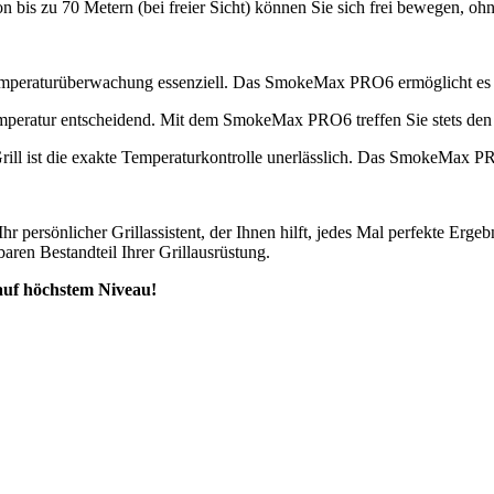
 bis zu 70 Metern (bei freier Sicht) können Sie sich frei bewegen, ohne 
emperaturüberwachung essenziell. Das SmokeMax PRO6 ermöglicht es Ih
temperatur entscheidend. Mit dem SmokeMax PRO6 treffen Sie stets den
l ist die exakte Temperaturkontrolle unerlässlich. Das SmokeMax PRO6 
Ihr persönlicher Grillassistent, der Ihnen hilft, jedes Mal perfekte Erge
en Bestandteil Ihrer Grillausrüstung.​
 auf höchstem Niveau!