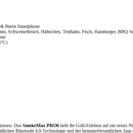
 & Ihrem Smartphone
 Lamm, Schweinefleisch, Hähnchen, Truthahn, Fisch, Hamburger, BBQ S
one
5°C)
ebnissen. Das
SmokeMax PRO6
hebt Ihr Grill-Erlebnis auf ein neues 
tlichen Bluetooth 4.0-Technologie und der benutzerfreundlichen App-Ste