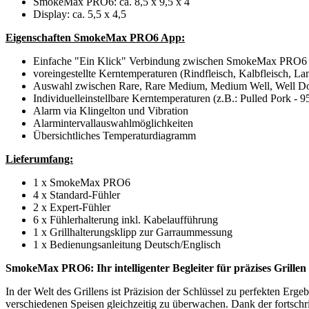
SmokeMax PRO6: ca. 8,5 x 9,5 x 4
Display: ca. 5,5 x 4,5
Eigenschaften SmokeMax PRO6 App:
Einfache "Ein Klick" Verbindung zwischen SmokeMax PRO6
voreingestellte Kerntemperaturen (Rindfleisch, Kalbfleisch,
Auswahl zwischen Rare, Rare Medium, Medium Well, Well D
Individuelleinstellbare Kerntemperaturen (z.B.: Pulled Pork - 9
Alarm via Klingelton und Vibration
Alarmintervallauswahlmöglichkeiten
Übersichtliches Temperaturdiagramm
Lieferumfang:
1 x SmokeMax PRO6
4 x Standard-Fühler
2 x Expert-Fühler
6 x Fühlerhalterung inkl. Kabelaufführung
1 x Grillhalterungsklipp zur Garraummessung
1 x Bedienungsanleitung Deutsch/Englisch
SmokeMax PRO6: Ihr intelligenter Begleiter für präzises Grillen
In der Welt des Grillens ist Präzision der Schlüssel zu perfekten Erg
verschiedenen Speisen gleichzeitig zu überwachen. Dank der fortschrit