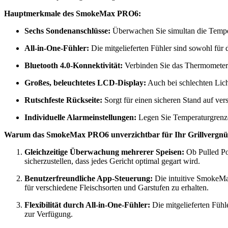
Hauptmerkmale des SmokeMax PRO6:
Sechs Sondenanschlüsse:
Überwachen Sie simultan die Tempera
All-in-One-Fühler:
Die mitgelieferten Fühler sind sowohl für 
Bluetooth 4.0-Konnektivität:
Verbinden Sie das Thermometer
Großes, beleuchtetes LCD-Display:
Auch bei schlechten Licht
Rutschfeste Rückseite:
Sorgt für einen sicheren Stand auf ver
Individuelle Alarmeinstellungen:
Legen Sie Temperaturgrenze
Warum das SmokeMax PRO6 unverzichtbar für Ihr Grillvergnüg
Gleichzeitige Überwachung mehrerer Speisen:
Ob Pulled Por
sicherzustellen, dass jedes Gericht optimal gegart wird.​
Benutzerfreundliche App-Steuerung:
Die intuitive SmokeMax
für verschiedene Fleischsorten und Garstufen zu erhalten.​
Flexibilität durch All-in-One-Fühler:
Die mitgelieferten Fühl
zur Verfügung.​