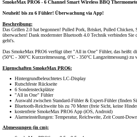
SmokeMax PRO6 - 6 Channel Smart Wireless BBQ Thermomet
Neuheit! bis zu 6 Fühler! Überwachung via App!
Beschreibung:
Das Grillen 2.0 hat begonnen! Pulled Pork, Brisket, Pulled Chicken, S
überwachen! Dank modernster Bluetooth 4.0 Technik verbinden Sie
geht's.
Das SmokeMax PRO6 verfügt über "All in One" Fühler, das heißt: die
(50°C - 300°C Kurzzeitmessung, 0°C - 350°C Langzeitmessung) zu 
Eigenschaften SmokeMax PRO6:
Hintergrundbeleuchtetes LC-Display
Rutschfeste Rückseite
6 Sondensteckplätze
"All in One" Fühler
Auswahl zwischen Standard-Fühler & Expert-Fühler (finden Si
Bluetooth-Reichweite bis zu 70 Meter (freie Sicht, keine Hinde
kostenfreie SmokeMax PRO6 App (iOS, Android)
Alarmeinstellungen: Temperatur, Reichweite, Zeit Count-Dow
Abmessungen (in cm):