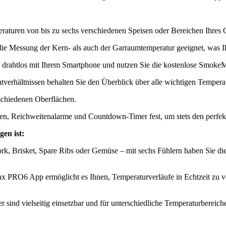
turen von bis zu sechs verschiedenen Speisen oder Bereichen Ihres G
die Messung der Kern- als auch der Garraumtemperatur geeignet, was Ihn
 drahtlos mit Ihrem Smartphone und nutzen Sie die kostenlose Smok
verhältnissen behalten Sie den Überblick über alle wichtigen Temperat
schiedenen Oberflächen.​
n, Reichweitenalarme und Countdown-Timer fest, um stets den perfekt
en ist:
k, Brisket, Spare Ribs oder Gemüse – mit sechs Fühlern haben Sie di
 PRO6 App ermöglicht es Ihnen, Temperaturverläufe in Echtzeit zu ve
er sind vielseitig einsetzbar und für unterschiedliche Temperaturberei